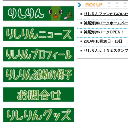
■
りしりんファンからのい
■
神居海岸パークホームペ
■
神居海岸パークOPEN！
■
2014年10月18日・19
■
りしりんＬＩＮＥスタン